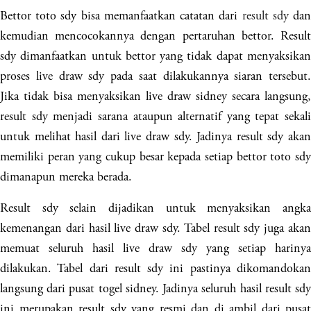
Bettor toto sdy bisa memanfaatkan catatan dari
result sdy
da
kemudian mencocokannya dengan pertaruhan bettor. Result
sdy dimanfaatkan untuk bettor yang tidak dapat menyaksikan
proses live draw sdy pada saat dilakukannya siaran tersebut.
Jika tidak bisa menyaksikan live draw sidney secara langsung,
result sdy menjadi sarana ataupun alternatif yang tepat sekali
untuk melihat hasil dari live draw sdy. Jadinya result sdy akan
memiliki peran yang cukup besar kepada setiap bettor toto sdy
dimanapun mereka berada.
Result sdy selain dijadikan untuk menyaksikan angka
kemenangan dari hasil live draw sdy. Tabel result sdy juga akan
memuat seluruh hasil live draw sdy yang setiap harinya
dilakukan. Tabel dari result sdy ini pastinya dikomandokan
langsung dari pusat togel sidney. Jadinya seluruh hasil result sdy
ini merupakan result sdy yang resmi dan di ambil dari pusat