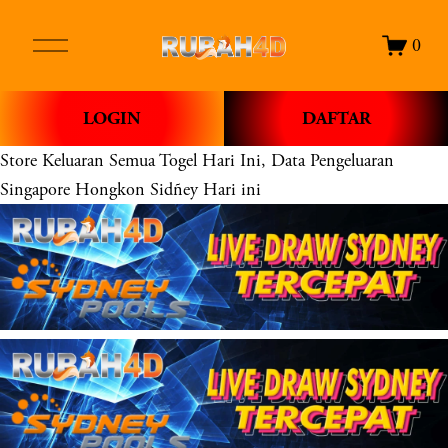
O
0
p
e
n
LOGIN
DAFTAR
M
e
Store
Keluaran Semua Togel Hari Ini, Data Pengeluaran
n
Singapore Hongkon Sidñey Hari ini
u