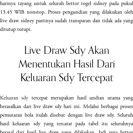
harinya tayang untuk seluruh bettor togel sidney pada pukul
13.45 WIB nonstop. Proses pengundian yang dilakukan oleh
live draw sidney pastinya sudah transparan dan tidak ada yang
ditutup tutupi.
Live Draw Sdy Akan
Menentukan Hasil Dari
Keluaran Sdy Tercepat
Keluaran sdy
tercepat merupakan hasil undian utama yan
berasalkan dari live draw sdy hari ini. Melalui berbagai proses
pemutaran bola itulah disebut dengan live draw sdy. Seluruh
hasil keluaran sdy yang tercatat pada tabel itu seluruhnya
berasal dari hasil live draw yang dilakukan. Jadi para bettor