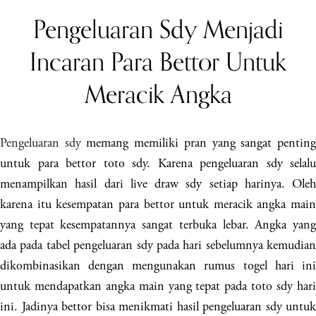
Pengeluaran Sdy Menjadi
Incaran Para Bettor Untuk
Meracik Angka
Pengeluaran sdy
memang memiliki pran yang sangat pentin
untuk para bettor toto sdy. Karena pengeluaran sdy selalu
menampilkan hasil dari live draw sdy setiap harinya. Oleh
karena itu kesempatan para bettor untuk meracik angka main
yang tepat kesempatannya sangat terbuka lebar. Angka yang
ada pada tabel pengeluaran sdy pada hari sebelumnya kemudian
dikombinasikan dengan mengunakan rumus togel hari ini
untuk mendapatkan angka main yang tepat pada toto sdy hari
ini. Jadinya bettor bisa menikmati hasil pengeluaran sdy untuk