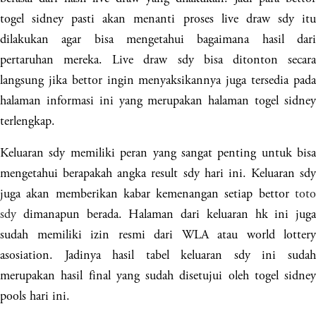
togel sidney pasti akan menanti proses live draw sdy itu
dilakukan agar bisa mengetahui bagaimana hasil dari
pertaruhan mereka. Live draw sdy bisa ditonton secara
langsung jika bettor ingin menyaksikannya juga tersedia pada
halaman informasi ini yang merupakan halaman togel sidney
terlengkap.
Keluaran sdy memiliki peran yang sangat penting untuk bisa
mengetahui berapakah angka result sdy hari ini. Keluaran sdy
juga akan memberikan kabar kemenangan setiap bettor
toto
sdy
dimanapun berada. Halaman dari keluaran hk ini juga
sudah memiliki izin resmi dari WLA atau world lottery
asosiation. Jadinya hasil tabel keluaran sdy ini sudah
merupakan hasil final yang sudah disetujui oleh togel sidney
pools hari ini.